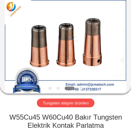
CO
LTD.
All
Rights
Reserved.
Developed
by
ECER
EV
ÜRÜN:%
S
HAKKIMIZDA
FABRIKA
TURU
Tungsten alaşım ürünleri
W55Cu45 W60Cu40 Bakır Tungsten
BIZE
Elektrik Kontak Parlatma