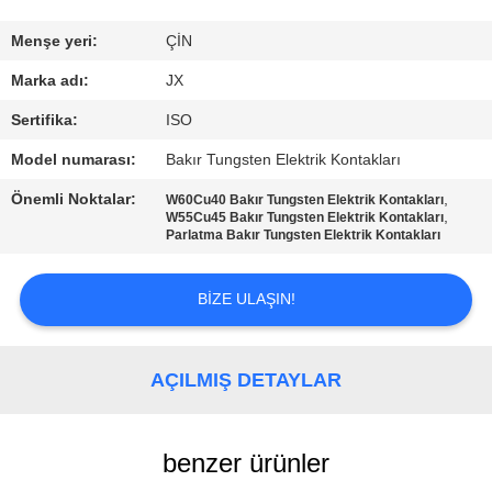
ULAŞIN
Menşe yeri:
ÇİN
HABERLER
Marka adı:
JX
Sertifika:
ISO
VAKALAR
Model numarası:
Bakır Tungsten Elektrik Kontakları
Önemli Noktalar:
,
W60Cu40 Bakır Tungsten Elektrik Kontakları
BIR
,
W55Cu45 Bakır Tungsten Elektrik Kontakları
Parlatma Bakır Tungsten Elektrik Kontakları
TEKLIF
ISTEĞI
BIZE ULAŞIN!
SITE
AÇILMIŞ DETAYLAR
HARITASI
PRIVACY
benzer ürünler