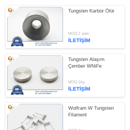
POLICY
Tungsten Karbür Ölür
MOQ:2 adet
İLETIŞIM
Tungsten Alaşım
Çember WNiFe
MOQ:1kg
İLETIŞIM
Wolfram W Tungsten
Filament