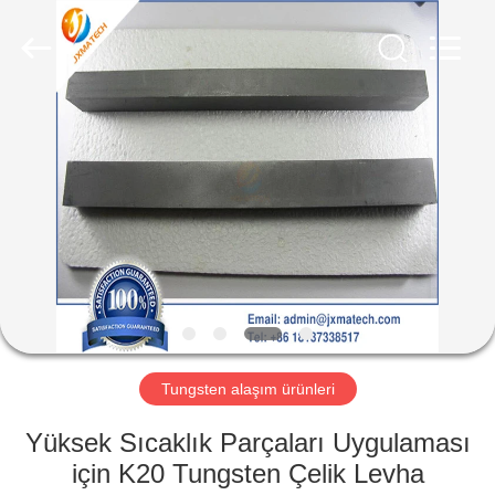
CO
LTD.
All
Rights
Reserved.
Developed
by
ECER
EV
ÜRÜN:%
S
HAKKIMIZDA
FABRIKA
TURU
Tungsten alaşım ürünleri
Yüksek Sıcaklık Parçaları Uygulaması
BIZE
için K20 Tungsten Çelik Levha