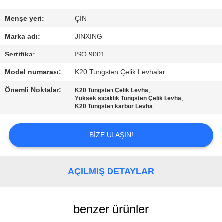
ULAŞIN
Menşe yeri:
ÇİN
HABERLER
Marka adı:
JINXING
Sertifika:
ISO 9001
VAKALAR
Model numarası:
K20 Tungsten Çelik Levhalar
Önemli Noktalar:
,
K20 Tungsten Çelik Levha
BIR
,
Yüksek sıcaklık Tungsten Çelik Levha
K20 Tungsten karbür Levha
TEKLIF
ISTEĞI
BIZE ULAŞIN!
SITE
AÇILMIŞ DETAYLAR
HARITASI
PRIVACY
benzer ürünler