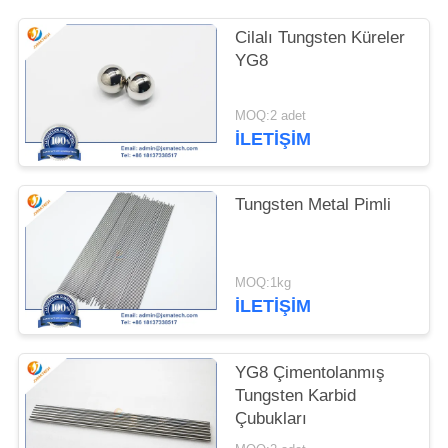
POLICY
Cilalı Tungsten Küreler
YG8
MOQ:2 adet
İLETIŞIM
Tungsten Metal Pimli
MOQ:1kg
İLETIŞIM
YG8 Çimentolanmış
Tungsten Karbid
Çubukları